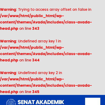
Warning
: Trying to access array offset on false in
/var/www/html/public_html/wp-
content/themes/Avada/includes/class-avada-
head.php
on line
343
Warning
: Undefined array key 1 in
/var/www/html/public_html/wp-
content/themes/Avada/includes/class-avada-
head.php
on line
344
Warning
: Undefined array key 2 in
/var/www/html/public_html/wp-
content/themes/Avada/includes/class-avada-
head.php
on line
345
Skip
to