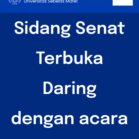
Togg
content
Navi
Beranda
Sidang Senat
Tentang
Profil
Terbuka
Pencapaian
Daring
Publikasi
Berita
dengan acara
Kontak
PPAMWA