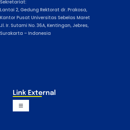
Sekretariat:
Lantai 2, Gedung Rektorat dr. Prakosa,
Kantor Pusat Universitas Sebelas Maret
Jl. Ir. Sutami No. 36A, Kentingan, Jebres,
Surakarta – Indonesia
Link External
Toggle
Navigation
Majelis Wali Amanat UNS