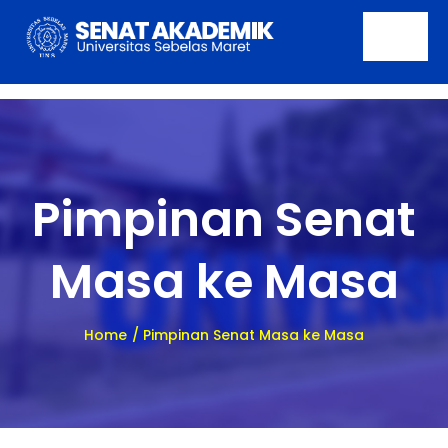
Skip
to
Togg
content
Navi
Beranda
Tentang
Pimpinan Senat
Profil
Masa ke Masa
Pencapaian
Publikasi
Home
Pimpinan Senat Masa ke Masa
Berita
Kontak