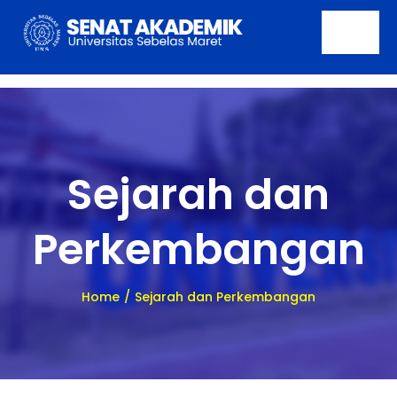
Skip
to
Togg
content
Navi
Beranda
Tentang
Sejarah dan
Profil
Perkembangan
Pencapaian
Publikasi
Home
Sejarah dan Perkembangan
Berita
Kontak