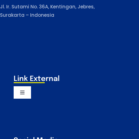
Jl. Ir. Sutami No. 36A, Kentingan, Jebres,
Surakarta – Indonesia
Link External
Toggle
Navigation
Majelis Wali Amanat UNS
Dewan Profesor UNS