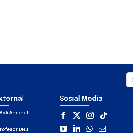
Se
for
External
Sosial Media
 Wali Amanat
rofesor UNS