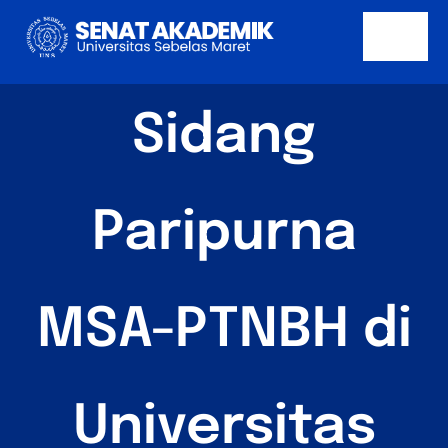
Skip
to
Togg
content
Navi
Beranda
Sidang
Tentang
Profil
Paripurna
Pencapaian
MSA-PTNBH di
Publikasi
Berita
Universitas
Kontak