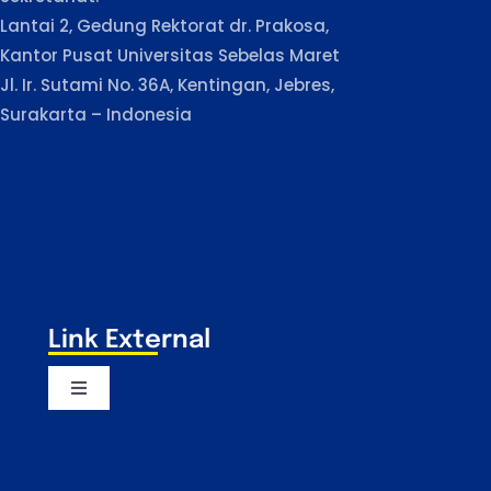
Lantai 2, Gedung Rektorat dr. Prakosa,
Kantor Pusat Universitas Sebelas Maret
Jl. Ir. Sutami No. 36A, Kentingan, Jebres,
Surakarta – Indonesia
Link External
Toggle
Navigation
Majelis Wali Amanat UNS