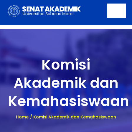
Skip
to
Togg
content
Navi
Beranda
Tentang
Komisi
Profil
Akademik dan
Pencapaian
Kemahasiswaan
Publikasi
Berita
Home
Komisi Akademik dan Kemahasiswaan
Kontak