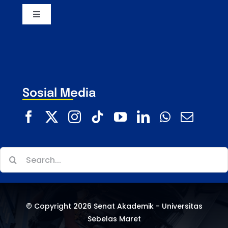
Toggle
Navigation
Majelis Wali Amanat UNS
Dewan Profesor UNS
Sosial Media
Universitas Sebelas Maret
Search
for:
© Copyright 2026 Senat Akademik - Universitas
Sebelas Maret