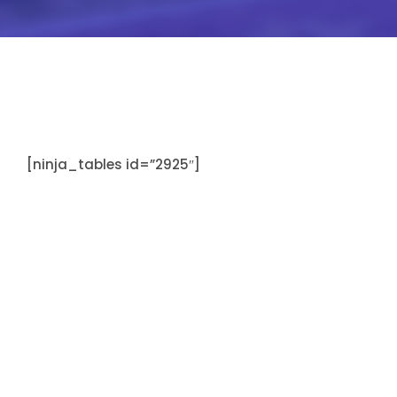
PPAMWA
[ninja_tables id=”2925″]